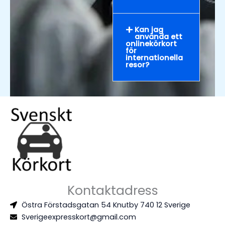
Kan jag
använda ett
onlinekörkort
för
internationella
resor?
Kontaktadress
Östra Förstadsgatan 54 Knutby 740 12 Sverige
Sverigeexpresskort@gmail.com