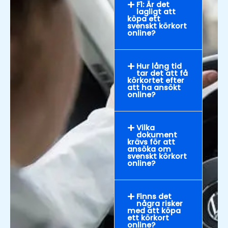
F1: Är det
lagligt att
köpa ett
svenskt körkort
online?
Hur lång tid
tar det att få
körkortet efter
att ha ansökt
online?
Vilka
dokument
krävs för att
ansöka om
svenskt körkort
online?
Finns det
några risker
med att köpa
ett körkort
online?