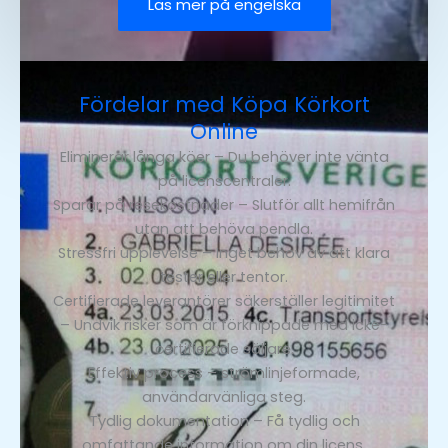
Läs mer på engelska
Fördelar med Köpa Körkort
Online
Eliminerar långa köer – Du behöver inte vänta
på licenscentraler.
Sparar på resekostnader – Slutför allt hemifrån
utan att behöva pendla.
Stressfri upplevelse – Inget behov av att klara
tester eller tentor.
Certifierade leverantörer säkerställer legitimitet
– Undvik risker som är förknippade med icke-
certifierade säljare.
Effektiv process – strömlinjeformade,
användarvänliga steg.
Tydlig dokumentation – Få tydlig och
omfattande information om din licens.