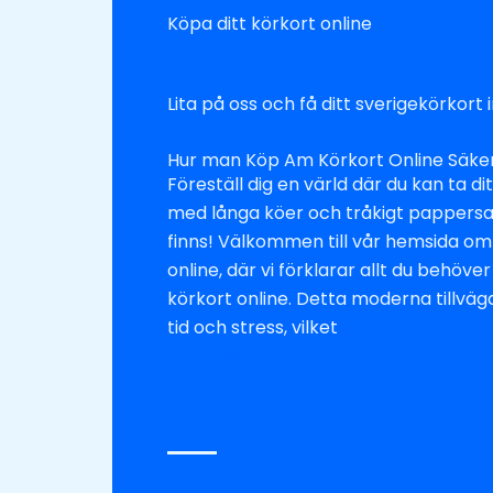
Köpa ditt körkort online
Lita på oss och få ditt sverigekörkort
Hur man Köp Am Körkort Online Säke
Föreställ dig en värld där du kan ta di
med långa köer och tråkigt pappersa
finns! Välkommen till vår hemsida o
online, där vi förklarar allt du behöve
körkort online. Detta moderna tillvä
tid och stress, vilket
gör processen s
tillgänglig.