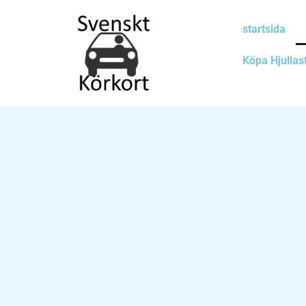
Skip
to
startsida
content
Köpa Hjullas