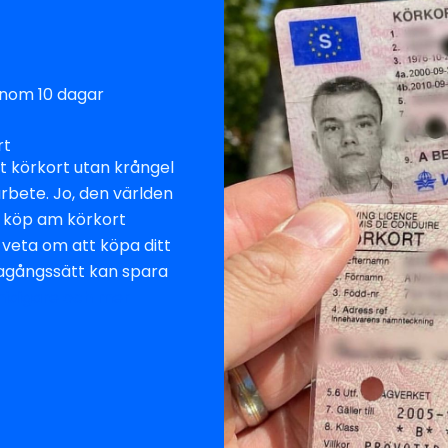
 inom 10 dagar
rt
tt körkort utan krångel
rbete. Jo, den världen
m köp am körkort
r veta om att köpa ditt
gagångssätt kan spara
midigare och mer