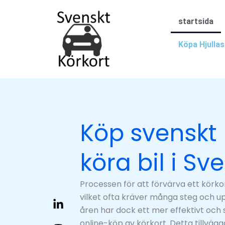
Skip
to
startsida
content
Köpa Hjullas
Köp svenskt k
köra bil i Sv
Processen för att förvärva ett körko
vilket ofta kräver många steg och up
åren har dock ett mer effektivt och 
online-köp av körkort. Detta tillväga