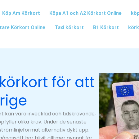
Köp Am Körkort
Köpa A1 och A2 Körkort Online
köp
tare Körkort Online
Taxi körkort
B1 Körkort
körk
örkort för att
erige
rt kan vara invecklad och tidskrävande,
pfyller olika krav. Under de senaste
strömlinjeformat alternativ dykt upp:
gångssätt har blivit alltmer gynnat för