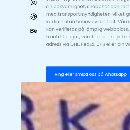
sin bekvämlighet, snabbhet och rätt
med transportmyndigheten, vilket gör
körkort utan behov av ett test. Våra l
kan verifieras på lämplig webbplats.
5 och 10 dagar, varefter ditt registre
adress via DHL, FedEx, UPS eller din v
Ring eller sms:a oss på whatsapp