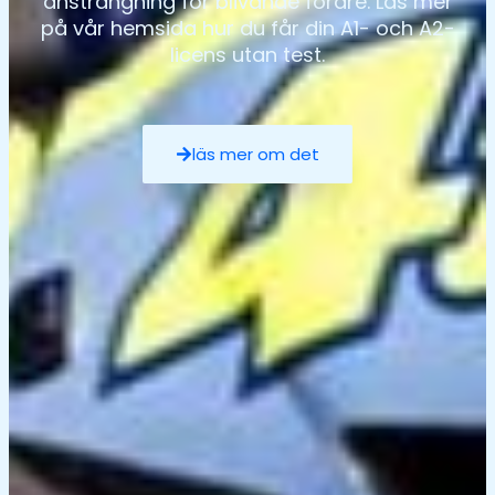
ansträngning för blivande förare. Läs mer
på vår hemsida hur du får din A1- och A2-
licens utan test.
läs mer om det