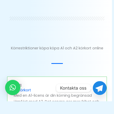
Körrestriktioner köpa köpa A1 och A2 körkort online
— 01
Kontakta oss
A1 körkort
Med en A1-licens är din körning begränsad
jämfört med A2. Det senare ger mer frihet och
är ett språngbräde för att få ett fullständigt
motorcykelkort.