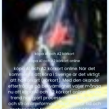
köpa A1 och A2 körkort
köpa A1 och A2 körkort online
köpa A1 och A2 körkort online. När det
kommer till att köra i Sverige är det viktigt
att ha körkort (körkort). Med den ökande
efterfrågan på bekvämlighet väljer många
nu att köpa A1 och A2 körkort online. Denna
trend har gjort processen mer tillgänglig
och strömlinjeformad, vilket sparar tid och